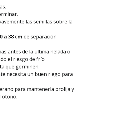
as.
erminar.
avemente las semillas sobre la
0 a 38 cm
de separación.
as antes de la última helada o
do el riesgo de frío.
ta que germinen.
nte necesita un buen riego para
verano para mantenerla prolija y
l otoño.