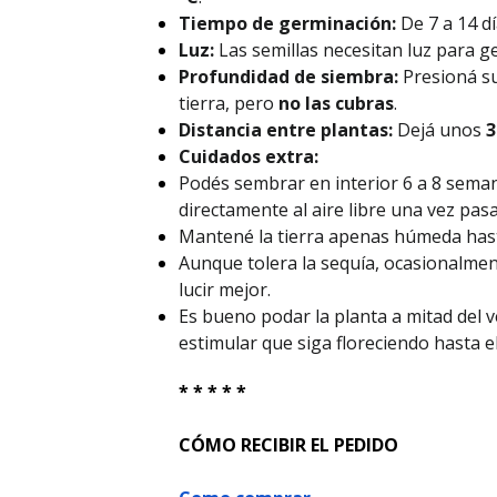
Tiempo de germinación:
De 7 a 14 dí
Luz:
Las semillas necesitan luz para g
Profundidad de siembra:
Presioná su
tierra, pero
no las cubras
.
Distancia entre plantas:
Dejá unos
3
Cuidados extra:
Podés sembrar en interior 6 a 8 seman
directamente al aire libre una vez pasa
Mantené la tierra apenas húmeda has
Aunque tolera la sequía, ocasionalme
lucir mejor.
Es bueno podar la planta a mitad del 
estimular que siga floreciendo hasta e
* * * * *
CÓMO RECIBIR EL PEDIDO