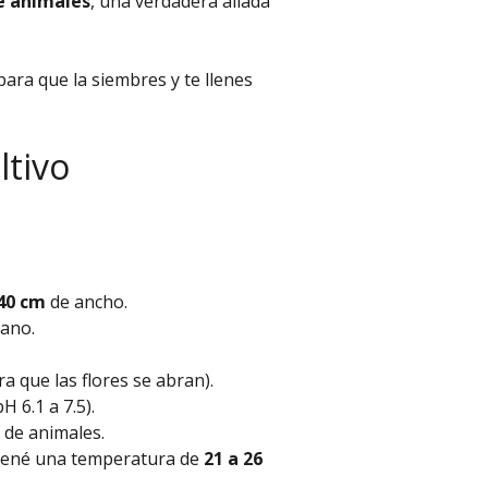
e animales
, una verdadera aliada
ara que la siembres y te llenes
ltivo
 40 cm
de ancho.
rano.
a que las flores se abran).
 6.1 a 7.5).
 de animales.
ené una temperatura de
21 a 26