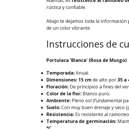
Además, es
resistente al ramoneo d
rústica y confiable.
Abajo te dejamos toda la información p
de un color vibrante.
Instrucciones de cu
Portulaca 'Blanca' (Rosa de Musgo)
Temporada:
Anual.
Dimensiones:
15 cm
de alto por
35 a
Floración:
De principios a fines del ve
Color de la flor:
Blanco puro.
Ambiente:
Pleno sol (fundamental par
Suelo:
Con muy buen drenaje y seco (pH
Resistencia:
Es resistente al ramoneo
Temperatura de germinación:
Mant
°C
.