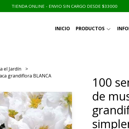
TIENDA ONLINE - ENVIO SIN CARGO DESDE $33000
INICIO
PRODUCTOS
INF
a el Jardín
laca grandiflora BLANCA
100 se
de mus
grandi
simpl